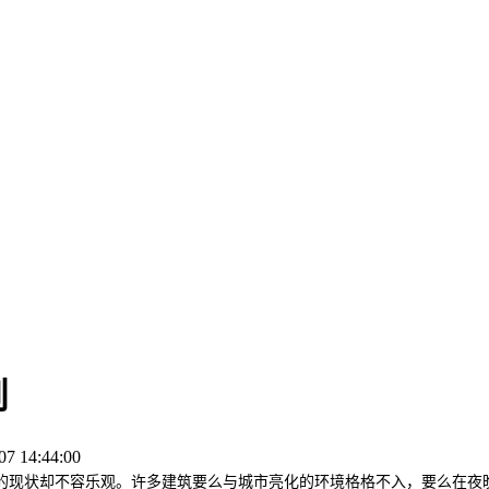
则
 14:44:00
的现状却不容乐观。许多建筑要么与城市亮化的环境格格不入，要么在夜