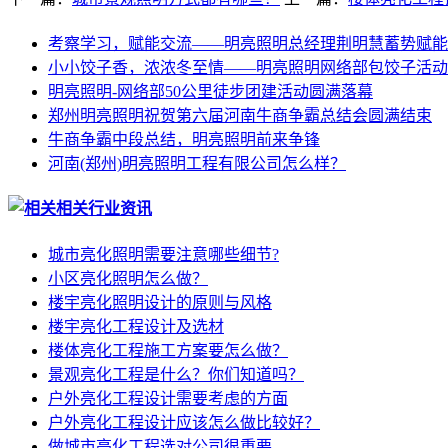
考察学习，赋能交流——明亮照明总经理荆明慧蓄势赋能
小小饺子香，浓浓冬至情——明亮照明网络部包饺子活动
明亮照明-网络部50公里徒步团建活动圆满落幕
郑州明亮照明祝贺第六届河南牛商争霸总结会圆满结束
牛商争霸中段总结，明亮照明前来争锋
河南(郑州)明亮照明工程有限公司怎么样？
相关行业资讯
城市亮化照明需要注意哪些细节?
小区亮化照明怎么做？
楼宇亮化照明设计的原则与风格
楼宇亮化工程设计及选材
楼体亮化工程施工方案要怎么做？
景观亮化工程是什么？你们知道吗？
户外亮化工程设计需要考虑的方面
户外亮化工程设计应该怎么做比较好？
做城市亮化工程选对公司很重要