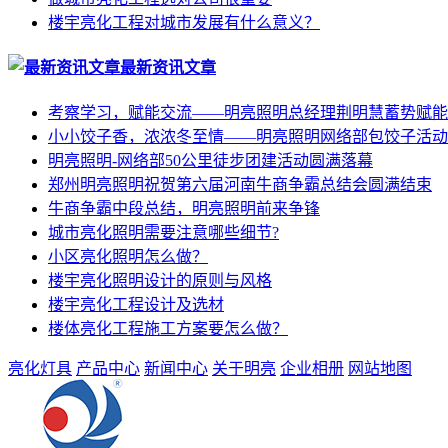
楼宇亮化工程对城市发展有什么意义？
最新资讯文章
考察学习，赋能交流——明亮照明总经理荆明慧蓄势赋能
小小饺子香，浓浓冬至情——明亮照明网络部包饺子活动
明亮照明-网络部50公里徒步团建活动圆满落幕
郑州明亮照明祝贺第六届河南牛商争霸总结会圆满结束
牛商争霸中段总结，明亮照明前来争锋
城市亮化照明需要注意哪些细节?
小区亮化照明怎么做？
楼宇亮化照明设计的原则与风格
楼宇亮化工程设计及选材
楼体亮化工程施工方案要怎么做？
亮化灯具
产品中心
新闻中心
关于明亮
企业相册
网站地图