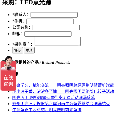
采购：
LED点光源
*
联系人：
*
手机：
公司名称：
邮箱：
*
采购意向：
跟此产品相关的产品
/ Related Products
相关资讯
考察学习，赋能交流——明亮照明总经理荆明慧蓄势赋能
小小饺子香，浓浓冬至情——明亮照明网络部包饺子活动
明亮照明-网络部50公里徒步团建活动圆满落幕
郑州明亮照明祝贺第六届河南牛商争霸总结会圆满结束
牛商争霸中段总结，明亮照明前来争锋