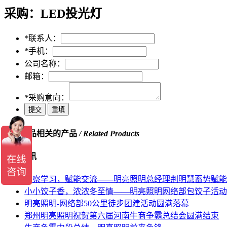
采购：
LED投光灯
*
联系人：
*
手机：
公司名称：
邮箱：
*
采购意向：
跟此产品相关的产品
/ Related Products
相关资讯
考察学习，赋能交流——明亮照明总经理荆明慧蓄势赋能
小小饺子香，浓浓冬至情——明亮照明网络部包饺子活动
明亮照明-网络部50公里徒步团建活动圆满落幕
郑州明亮照明祝贺第六届河南牛商争霸总结会圆满结束