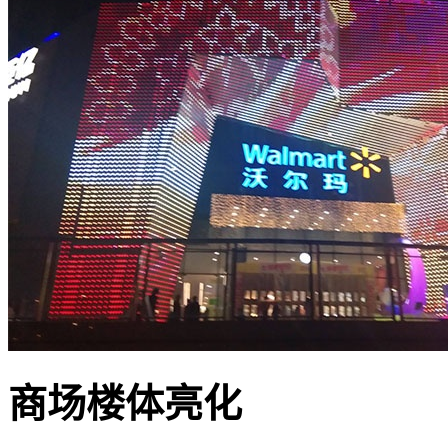
商场楼体亮化